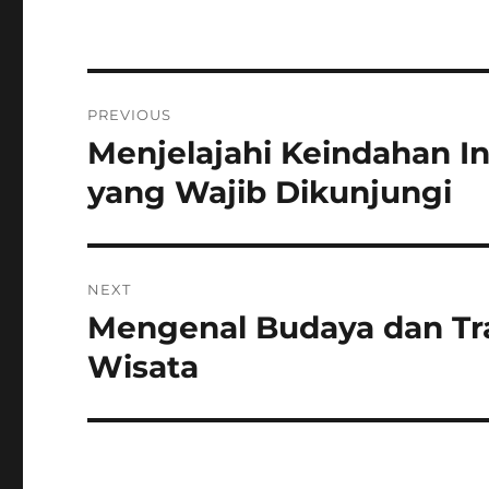
Post
PREVIOUS
navigation
Menjelajahi Keindahan I
Previous
post:
yang Wajib Dikunjungi
NEXT
Mengenal Budaya dan Trad
Next
post:
Wisata