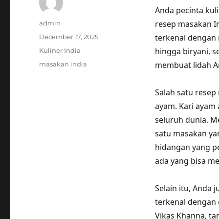
Anda pecinta kuli
Author
resep masakan I
admin
Posted
terkenal dengan 
December 17, 2025
on
Categories
hingga biryani, s
Kuliner India
Tags
membuat lidah A
masakan india
Salah satu resep
ayam. Kari ayam 
seluruh dunia. M
satu masakan yan
hidangan yang p
ada yang bisa me
Selain itu, Anda
terkenal dengan 
Vikas Khanna, ta