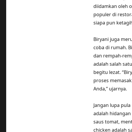
diidamkan oleh o
populer di resto
siapa pun ketagi
Biryani juga mer
coba di rumah. B
dan rempah-remp
adalah salah sat
begitu lezat. “B
proses memasakn
Anda,” ujarnya.
Jangan lupa pula
adalah hidangan 
saus tomat, ment
chicken adalah s