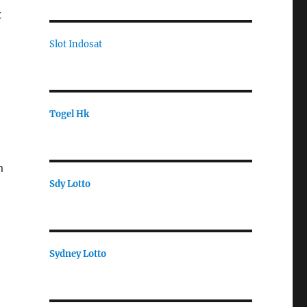
t
Slot Indosat
Togel Hk
m
Sdy Lotto
Sydney Lotto
g