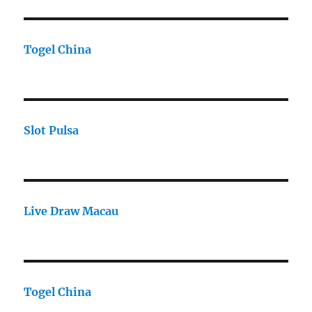
Togel China
Slot Pulsa
Live Draw Macau
Togel China