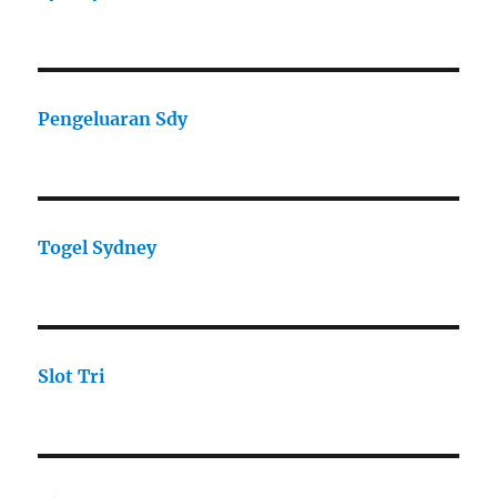
Pengeluaran Sdy
Togel Sydney
Slot Tri