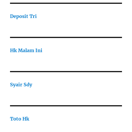
Deposit Tri
Hk Malam Ini
Syair Sdy
Toto Hk