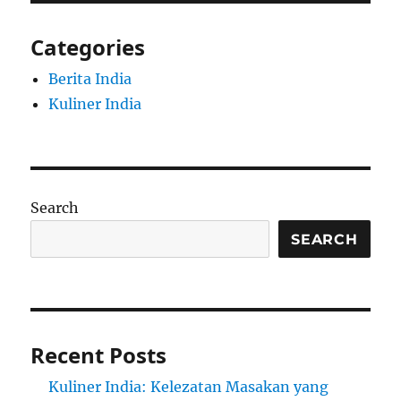
Categories
Berita India
Kuliner India
Search
SEARCH
Recent Posts
Kuliner India: Kelezatan Masakan yang