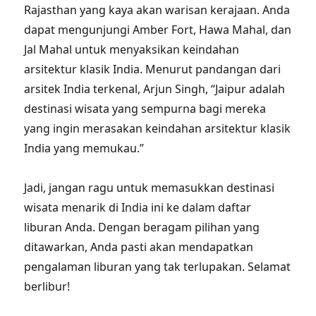
Rajasthan yang kaya akan warisan kerajaan. Anda
dapat mengunjungi Amber Fort, Hawa Mahal, dan
Jal Mahal untuk menyaksikan keindahan
arsitektur klasik India. Menurut pandangan dari
arsitek India terkenal, Arjun Singh, “Jaipur adalah
destinasi wisata yang sempurna bagi mereka
yang ingin merasakan keindahan arsitektur klasik
India yang memukau.”
Jadi, jangan ragu untuk memasukkan destinasi
wisata menarik di India ini ke dalam daftar
liburan Anda. Dengan beragam pilihan yang
ditawarkan, Anda pasti akan mendapatkan
pengalaman liburan yang tak terlupakan. Selamat
berlibur!