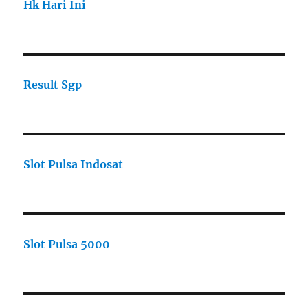
Hk Hari Ini
Result Sgp
Slot Pulsa Indosat
Slot Pulsa 5000