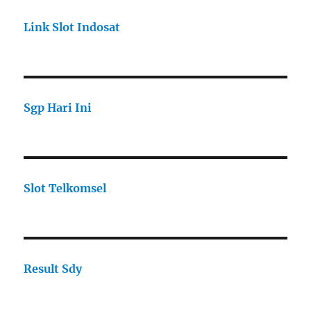
Link Slot Indosat
Sgp Hari Ini
Slot Telkomsel
Result Sdy