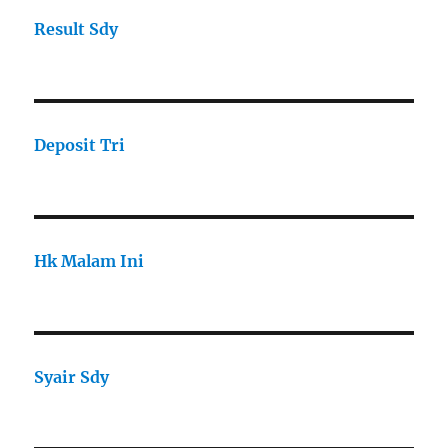
Result Sdy
Deposit Tri
Hk Malam Ini
Syair Sdy