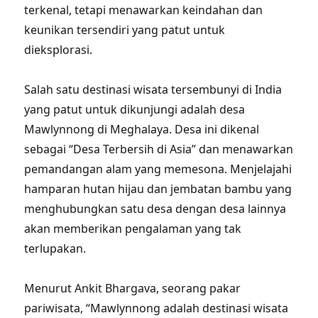
terkenal, tetapi menawarkan keindahan dan
keunikan tersendiri yang patut untuk
dieksplorasi.
Salah satu destinasi wisata tersembunyi di India
yang patut untuk dikunjungi adalah desa
Mawlynnong di Meghalaya. Desa ini dikenal
sebagai “Desa Terbersih di Asia” dan menawarkan
pemandangan alam yang memesona. Menjelajahi
hamparan hutan hijau dan jembatan bambu yang
menghubungkan satu desa dengan desa lainnya
akan memberikan pengalaman yang tak
terlupakan.
Menurut Ankit Bhargava, seorang pakar
pariwisata, “Mawlynnong adalah destinasi wisata