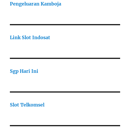
Pengeluaran Kamboja
Link Slot Indosat
Sgp Hari Ini
Slot Telkomsel