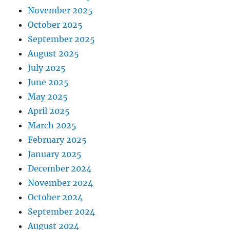
November 2025
October 2025
September 2025
August 2025
July 2025
June 2025
May 2025
April 2025
March 2025
February 2025
January 2025
December 2024
November 2024
October 2024
September 2024
August 2024