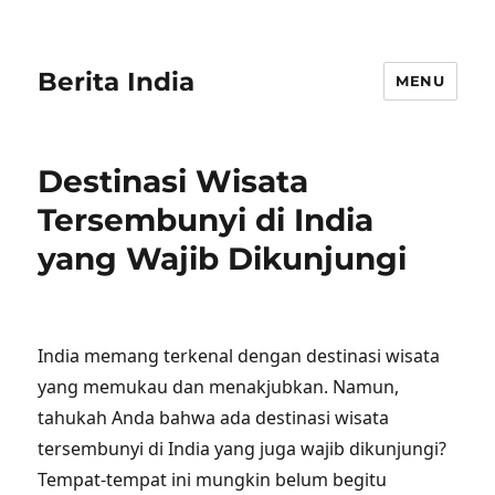
Berita India
MENU
Destinasi Wisata
Tersembunyi di India
yang Wajib Dikunjungi
India memang terkenal dengan destinasi wisata
yang memukau dan menakjubkan. Namun,
tahukah Anda bahwa ada destinasi wisata
tersembunyi di India yang juga wajib dikunjungi?
Tempat-tempat ini mungkin belum begitu