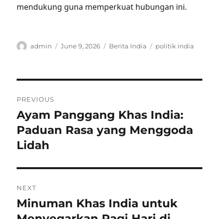
mendukung guna memperkuat hubungan ini.
Author
Posted
Categories
Tags
admin
June 9, 2026
Berita India
politik india
on
Post
PREVIOUS
navigation
Ayam Panggang Khas India:
Previous
post:
Paduan Rasa yang Menggoda
Lidah
NEXT
Minuman Khas India untuk
Next
post:
Menyegarkan Pagi Hari di