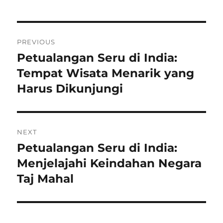
Post
PREVIOUS
navigation
Petualangan Seru di India:
Previous
post:
Tempat Wisata Menarik yang
Harus Dikunjungi
NEXT
Petualangan Seru di India:
Next
post:
Menjelajahi Keindahan Negara
Taj Mahal