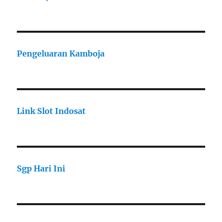
Pengeluaran Kamboja
Link Slot Indosat
Sgp Hari Ini