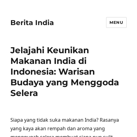
Berita India
MENU
Jelajahi Keunikan
Makanan India di
Indonesia: Warisan
Budaya yang Menggoda
Selera
Siapa yang tidak suka makanan India? Rasanya
yang kaya akan rempah dan aroma yang