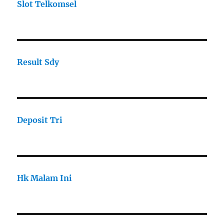
Slot Telkomsel
Result Sdy
Deposit Tri
Hk Malam Ini