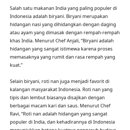
Salah satu makanan India yang paling populer di
Indonesia adalah biryani. Biryani merupakan
hidangan nasi yang dihidangkan dengan daging
atau ayam yang dimasak dengan rempah-rempah
khas India. Menurut Chef Anjali, “Biryani adalah
hidangan yang sangat istimewa karena proses
memasaknya yang rumit dan rasa rempah yang
kuat.”
Selain biryani, roti nan juga menjadi favorit di
kalangan masyarakat Indonesia. Roti nan yang
tipis dan lembut biasanya disajikan dengan
berbagai macam kari dan saus. Menurut Chef
Ravi, “Roti nan adalah hidangan yang sangat
populer di India, dan kehadirannya di Indonesia