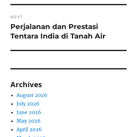
NEXT
Perjalanan dan Prestasi
Next
post:
Tentara India di Tanah Air
Archives
August 2026
July 2026
June 2026
May 2026
April 2026