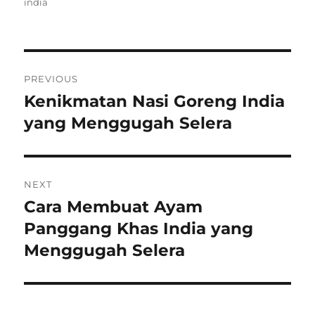
on
india
Post
PREVIOUS
navigation
Kenikmatan Nasi Goreng India
Previous
post:
yang Menggugah Selera
NEXT
Cara Membuat Ayam
Next
post:
Panggang Khas India yang
Menggugah Selera