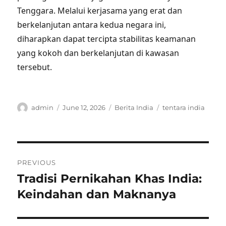
Tenggara. Melalui kerjasama yang erat dan
berkelanjutan antara kedua negara ini,
diharapkan dapat tercipta stabilitas keamanan
yang kokoh dan berkelanjutan di kawasan
tersebut.
Author
Posted
Categories
Tags
admin
June 12, 2026
Berita India
tentara india
on
Post
PREVIOUS
navigation
Tradisi Pernikahan Khas India:
Previous
post:
Keindahan dan Maknanya