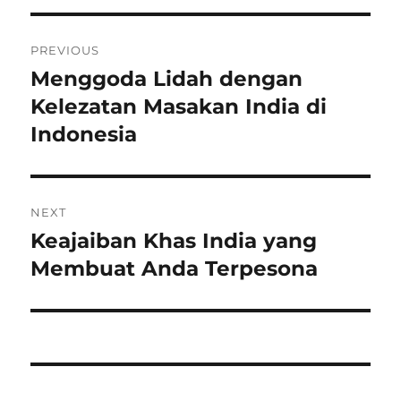
Post
PREVIOUS
navigation
Menggoda Lidah dengan
Previous
post:
Kelezatan Masakan India di
Indonesia
NEXT
Keajaiban Khas India yang
Next
post:
Membuat Anda Terpesona