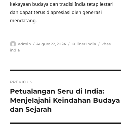
kekayaan budaya dan tradisi India tetap lestari
dan dapat terus diapresiasi oleh generasi
mendatang.
Author
Posted
Categories
Tags
admin
August 22, 2024
Kuliner India
khas
on
india
Post
PREVIOUS
navigation
Petualangan Seru di India:
Previous
post:
Menjelajahi Keindahan Budaya
dan Sejarah