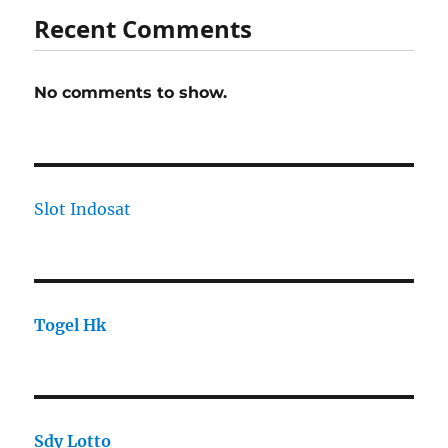
Recent Comments
No comments to show.
Slot Indosat
Togel Hk
Sdy Lotto