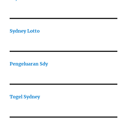
Sydney Lotto
Pengeluaran Sdy
Togel Sydney