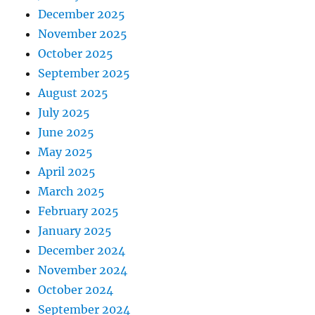
December 2025
November 2025
October 2025
September 2025
August 2025
July 2025
June 2025
May 2025
April 2025
March 2025
February 2025
January 2025
December 2024
November 2024
October 2024
September 2024