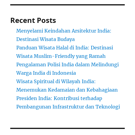
Recent Posts
Menyelami Keindahan Arsitektur India:
Destinasi Wisata Budaya
Panduan Wisata Halal di India: Destinasi
Wisata Muslim-Friendly yang Ramah
Pengalaman Polisi India dalam Melindungi
Warga India di Indonesia
Wisata Spiritual di Wilayah India:
Menemukan Kedamaian dan Kebahagiaan
Presiden India: Kontribusi terhadap
Pembangunan Infrastruktur dan Teknologi