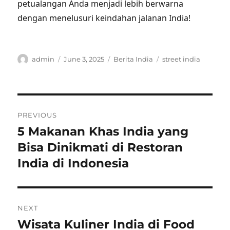
petualangan Anda menjadi lebih berwarna
dengan menelusuri keindahan jalanan India!
Author
Posted
Categories
Tags
admin
June 3, 2025
Berita India
street india
on
Post
PREVIOUS
navigation
5 Makanan Khas India yang
Previous
post:
Bisa Dinikmati di Restoran
India di Indonesia
NEXT
Wisata Kuliner India di Food
Next