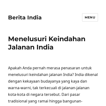
Berita India
MENU
Menelusuri Keindahan
Jalanan India
Apakah Anda pernah merasa penasaran untuk
menelusuri keindahan jalanan India? India dikenal
dengan kekayaan budayanya yang kaya dan
warna-warni, tak terkecuali di jalanan-jalanan
kota-kota di negara tersebut. Dari pasar
tradisional yang ramai hingga bangunan-