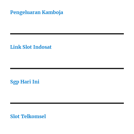
Pengeluaran Kamboja
Link Slot Indosat
Sgp Hari Ini
Slot Telkomsel