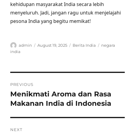
kehidupan masyarakat India secara lebih
menyeluruh. Jadi, jangan ragu untuk menjelajahi
pesona India yang begitu memikat!
Author
Posted
Categories
Tags
admin
August 19, 2025
Berita India
negara
on
india
Post
PREVIOUS
navigation
Menikmati Aroma dan Rasa
Previous
post:
Makanan India di Indonesia
NEXT