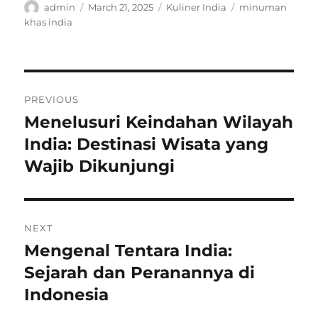
Author
Posted
Categories
Tags
admin
March 21, 2025
Kuliner India
minuman
on
khas india
Post
PREVIOUS
navigation
Menelusuri Keindahan Wilayah
Previous
post:
India: Destinasi Wisata yang
Wajib Dikunjungi
NEXT
Mengenal Tentara India:
Next
post:
Sejarah dan Peranannya di
Indonesia