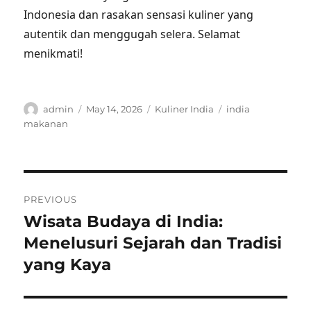
Indonesia dan rasakan sensasi kuliner yang
autentik dan menggugah selera. Selamat
menikmati!
Author
Posted
Categories
Tags
admin
May 14, 2026
Kuliner India
india
on
makanan
Post
PREVIOUS
navigation
Wisata Budaya di India:
Previous
post:
Menelusuri Sejarah dan Tradisi
yang Kaya