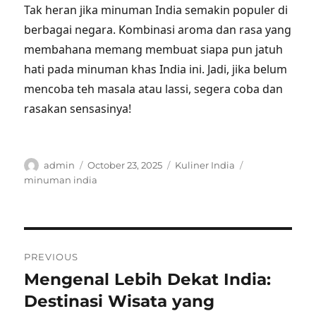
Tak heran jika minuman India semakin populer di
berbagai negara. Kombinasi aroma dan rasa yang
membahana memang membuat siapa pun jatuh
hati pada minuman khas India ini. Jadi, jika belum
mencoba teh masala atau lassi, segera coba dan
rasakan sensasinya!
Author
Posted
Categories
Tags
admin
October 23, 2025
Kuliner India
on
minuman india
Post
PREVIOUS
navigation
Mengenal Lebih Dekat India:
Previous
post:
Destinasi Wisata yang