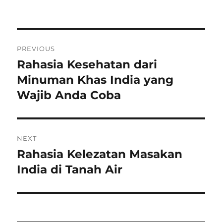
on
Post
PREVIOUS
navigation
Rahasia Kesehatan dari
Previous
post:
Minuman Khas India yang
Wajib Anda Coba
NEXT
Rahasia Kelezatan Masakan
Next
post:
India di Tanah Air