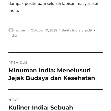
dampak positif bagi seluruh lapisan masyarakat
India.
Author
Posted
Categories
Tags
admin
October 10, 2025
Berita India
politik
on
india
Post
PREVIOUS
navigation
Minuman India: Menelusuri
Previous
post:
Jejak Budaya dan Kesehatan
NEXT
Kuliner India: Sebuah
Next