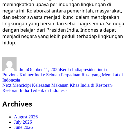
meningkatkan upaya perlindungan lingkungan di
negara ini. Kolaborasi antara pemerintah, masyarakat,
dan sektor swasta menjadi kunci dalam menciptakan
lingkungan yang bersih dan sehat bagi semua. Semoga
dengan belajar dari Presiden India, Indonesia dapat
menjadi negara yang lebih peduli terhadap lingkungan
hidup.
Author
Posted
Categories
Tags
on
admin
October 11, 2025
Berita India
presiden india
Post
Previous
Previous
Kuliner India: Sebuah Perpaduan Rasa yang Memikat di
post:
Indonesia
navigation
Next
Next
Mencicipi Kelezatan Makanan Khas India di Restoran-
post:
Restoran India Terbaik di Indonesia
Archives
August 2026
July 2026
June 2026