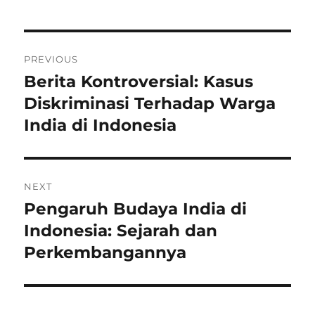
Post
PREVIOUS
navigation
Berita Kontroversial: Kasus
Previous
post:
Diskriminasi Terhadap Warga
India di Indonesia
NEXT
Pengaruh Budaya India di
Next
post:
Indonesia: Sejarah dan
Perkembangannya