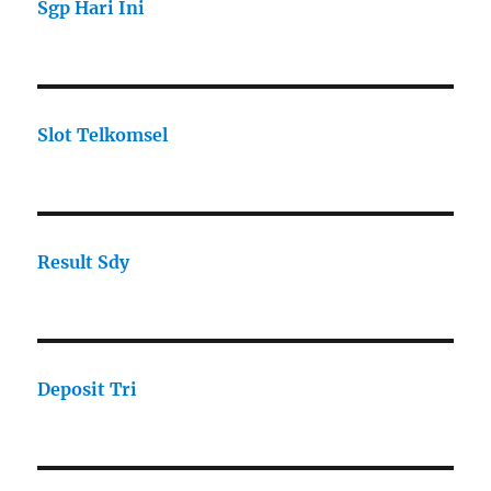
Sgp Hari Ini
Slot Telkomsel
Result Sdy
Deposit Tri