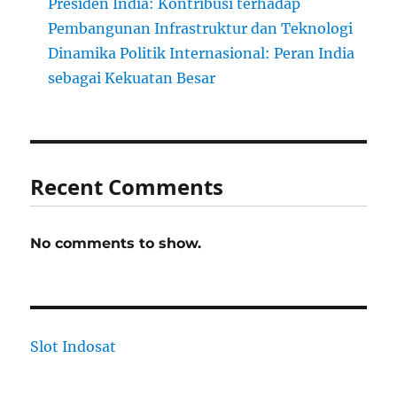
Presiden India: Kontribusi terhadap
Pembangunan Infrastruktur dan Teknologi
Dinamika Politik Internasional: Peran India
sebagai Kekuatan Besar
Recent Comments
No comments to show.
Slot Indosat