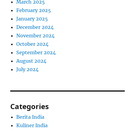
March 2025
February 2025
January 2025
December 2024
November 2024
October 2024
September 2024
August 2024
July 2024
Categories
Berita India
Kuliner India