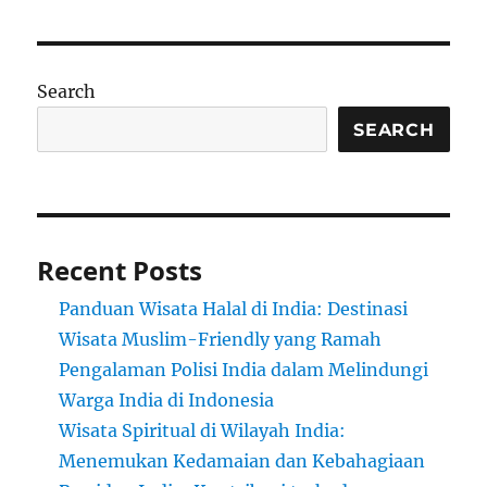
Search
SEARCH
Recent Posts
Panduan Wisata Halal di India: Destinasi
Wisata Muslim-Friendly yang Ramah
Pengalaman Polisi India dalam Melindungi
Warga India di Indonesia
Wisata Spiritual di Wilayah India:
Menemukan Kedamaian dan Kebahagiaan