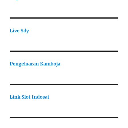
Live Sdy
Pengeluaran Kamboja
Link Slot Indosat