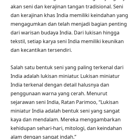
akan seni dan kerajinan tangan tradisional. Seni
dan kerajinan khas India memiliki keindahan yang
mengagumkan dan telah menjadi bagian penting
dari warisan budaya India. Dari lukisan hingga
tekstil, setiap karya seni India memiliki keunikan
dan kecantikan tersendiri.
Salah satu bentuk seni yang paling terkenal dari
India adalah lukisan miniatur. Lukisan miniatur
India terkenal dengan detail halusnya dan
penggunaan warna yang cerah. Menurut
sejarawan seni India, Ratan Parimoo, “Lukisan
miniatur India adalah bentuk seni yang sangat
kaya dan mendalam. Mereka menggambarkan
kehidupan sehari-hari, mitologi, dan keindahan
alam dengan sangat indah.”