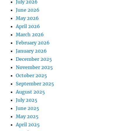
July 2026
June 2026
May 2026
April 2026
March 2026
February 2026
January 2026
December 2025
November 2025
October 2025
September 2025
August 2025
July 2025
June 2025
May 2025
April 2025