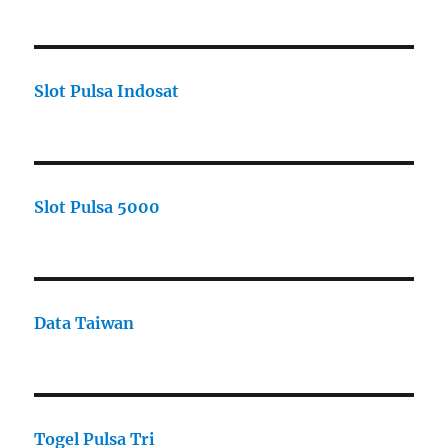
Slot Pulsa Indosat
Slot Pulsa 5000
Data Taiwan
Togel Pulsa Tri