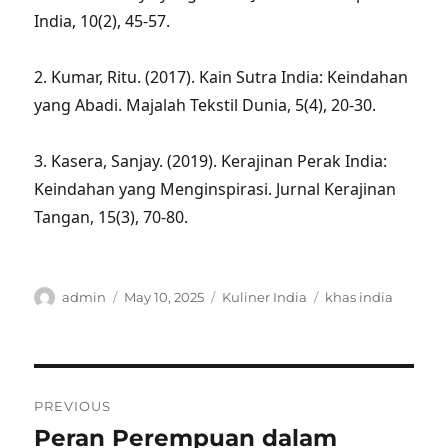
India, 10(2), 45-57.
2. Kumar, Ritu. (2017). Kain Sutra India: Keindahan
yang Abadi. Majalah Tekstil Dunia, 5(4), 20-30.
3. Kasera, Sanjay. (2019). Kerajinan Perak India:
Keindahan yang Menginspirasi. Jurnal Kerajinan
Tangan, 15(3), 70-80.
Author
Posted
Categories
Tags
admin
May 10, 2025
Kuliner India
khas india
on
Post
PREVIOUS
navigation
Peran Perempuan dalam
Previous