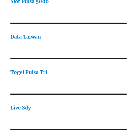
Slot Pulsa 5000
Data Taiwan
Togel Pulsa Tri
Live Sdy