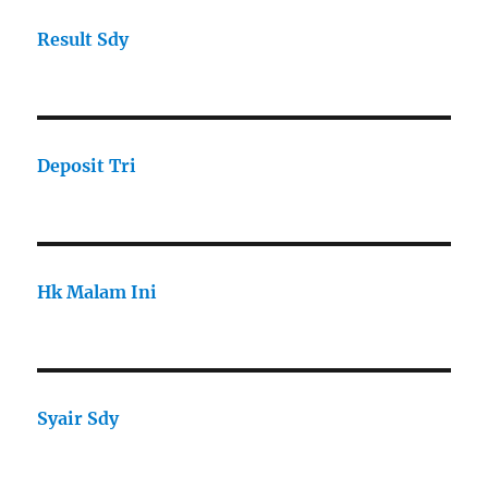
Result Sdy
Deposit Tri
Hk Malam Ini
Syair Sdy