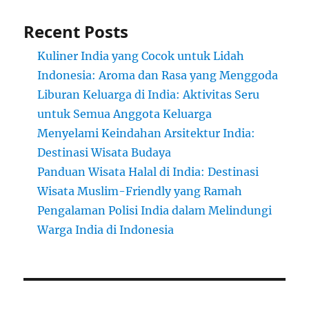
Recent Posts
Kuliner India yang Cocok untuk Lidah
Indonesia: Aroma dan Rasa yang Menggoda
Liburan Keluarga di India: Aktivitas Seru
untuk Semua Anggota Keluarga
Menyelami Keindahan Arsitektur India:
Destinasi Wisata Budaya
Panduan Wisata Halal di India: Destinasi
Wisata Muslim-Friendly yang Ramah
Pengalaman Polisi India dalam Melindungi
Warga India di Indonesia