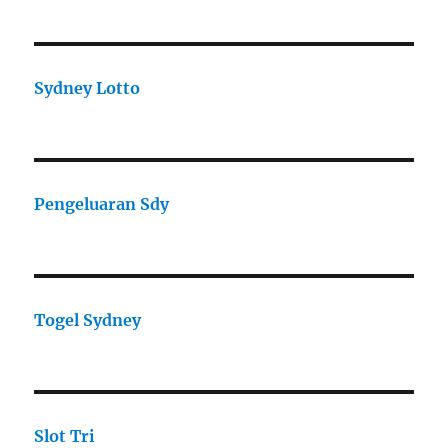
Sydney Lotto
Pengeluaran Sdy
Togel Sydney
Slot Tri