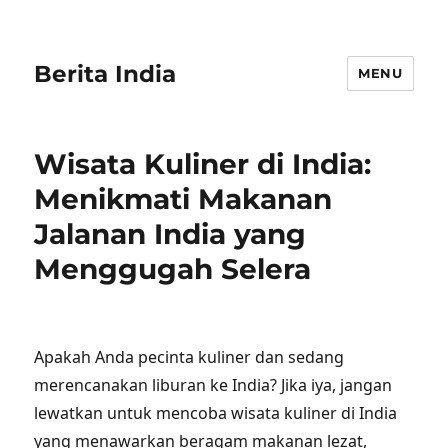
Berita India
MENU
Wisata Kuliner di India:
Menikmati Makanan
Jalanan India yang
Menggugah Selera
Apakah Anda pecinta kuliner dan sedang
merencanakan liburan ke India? Jika iya, jangan
lewatkan untuk mencoba wisata kuliner di India
yang menawarkan beragam makanan lezat,