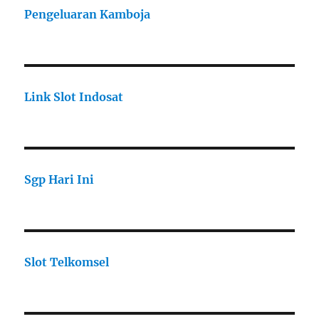
Pengeluaran Kamboja
Link Slot Indosat
Sgp Hari Ini
Slot Telkomsel