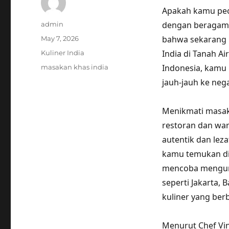
Apakah kamu pecin
Author
dengan beragam 
admin
Posted
bahwa sekarang
May 7, 2026
on
Categories
India di Tanah Ai
Kuliner India
Tags
Indonesia, kamu 
masakan khas india
jauh-jauh ke neg
Menikmati masaka
restoran dan wa
autentik dan leza
kamu temukan di
mencoba mengunju
seperti Jakarta,
kuliner yang ber
Menurut Chef Vin