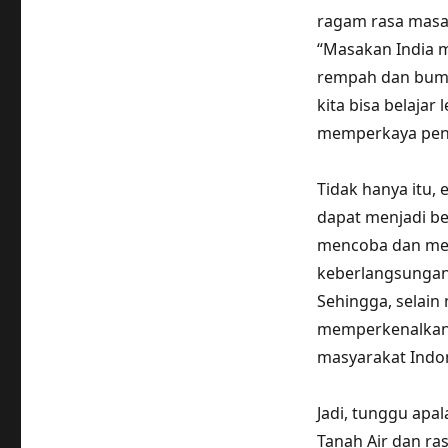
ragam rasa masak
“Masakan India 
rempah dan bumbu
kita bisa belaja
memperkaya penga
Tidak hanya itu,
dapat menjadi be
mencoba dan men
keberlangsungan 
Sehingga, selain 
memperkenalkan 
masyarakat Indon
Jadi, tunggu apa
Tanah Air dan ra