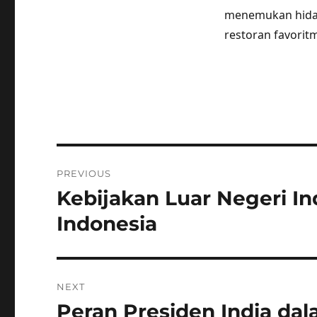
menemukan hidan
restoran favorit
Post
PREVIOUS
navigation
Kebijakan Luar Negeri In
Previous
post:
Indonesia
NEXT
Peran Presiden India da
Next