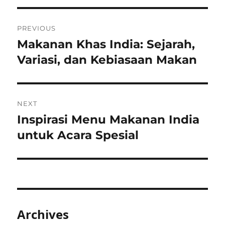
Post
PREVIOUS
navigation
Makanan Khas India: Sejarah,
Previous
post:
Variasi, dan Kebiasaan Makan
NEXT
Inspirasi Menu Makanan India
Next
post:
untuk Acara Spesial
Archives