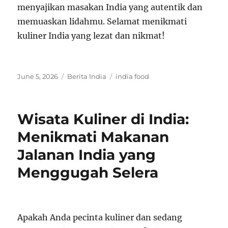
menyajikan masakan India yang autentik dan
memuaskan lidahmu. Selamat menikmati
kuliner India yang lezat dan nikmat!
Posted
Categories
Tags
June 5, 2026
Berita India
india food
on
Wisata Kuliner di India:
Menikmati Makanan
Jalanan India yang
Menggugah Selera
Apakah Anda pecinta kuliner dan sedang