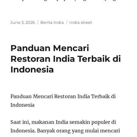
Posted
Categories
Tags
June 3, 2026
Berita India
india street
on
Panduan Mencari
Restoran India Terbaik di
Indonesia
Panduan Mencari Restoran India Terbaik di
Indonesia
Saat ini, makanan India semakin populer di
Indonesia. Banyak orang yang mulai mencari