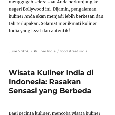
menggugah selera saat Anda berkunjung ke
negeri Bollywood ini. Dijamin, pengalaman
kuliner Anda akan menjadi lebih berkesan dan
tak terlupakan. Selamat menikmati kuliner
India yang lezat dan autentik!
Posted
Categories
Tags
June 5, 2026
Kuliner India
food street india
on
Wisata Kuliner India di
Indonesia: Rasakan
Sensasi yang Berbeda
Bagi pecinta kuliner, mencoba wisata kuliner